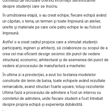
comitetul de recrutare oferind informații semnificative
despre studenții care se înscriu.
În următoarea etapă, s-au creat echipe, fiecare echipă având
un căpitan, o tema, un termen și toate împreună un atelier,
unelte și materiale pe care cele patru echipe le-au folosit
împreună.
Astfel s-a creat cadrul propice care a stimulat studenții
participanți, ingineri și arhitecți, să colaboreze cu scopul de a
crea cel mai eficient design seismic din punct de vedere
structural, economic, arhitectural și de asemenea din punct de
vedere al procesului de manufactură a machetei.
În ultima zi a preslecției, a avut loc testarea modelelor
construite din lemn de balsa, toate echipele având rezultate
remarcabile, avand structuri foarte ușoare, totuși rezistente.
Ultima fază a procesului de admitere a fost un interviu cu
comitetul de admitere, unde fiecare student a fost întrebat
despre propria echipă și experiența dobândită.