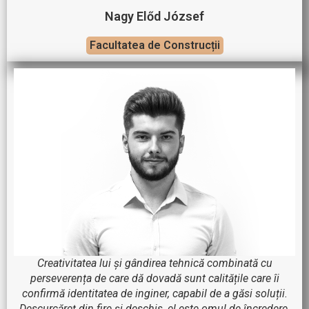
Nagy Előd József
Facultatea de Construcții
Creativitatea lui și gândirea tehnică combinată cu
perseverența de care dă dovadă sunt calitățile care îi
confirmă identitatea de inginer, capabil de a găsi soluții.
Descurcăreț din fire și deschis, el este omul de încredere,