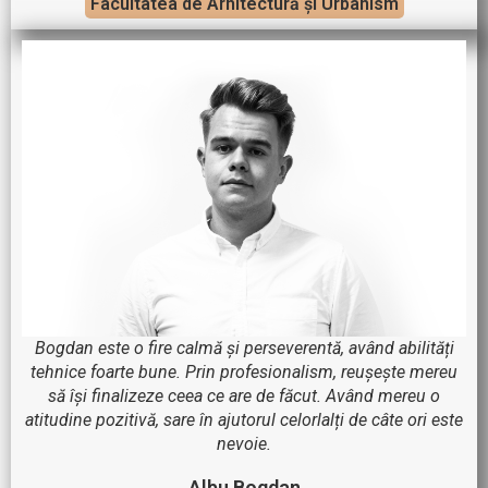
Facultatea de Arhitectură și Urbanism
Bogdan este o fire calmă și perseverentă, având abilități
tehnice foarte bune. Prin profesionalism, reușește mereu
să își finalizeze ceea ce are de făcut. Având mereu o
atitudine pozitivă, sare în ajutorul celorlalți de câte ori este
nevoie.
Albu Bogdan