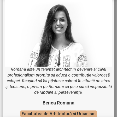
Romana este un talentat architect în devenire al cărei
profesionalism promite să aducă o contribuție valoroasă
echipei. Reușind să își păstreze calmul în situații de stres
și tensiune, o privim pe Romana ca pe o sursă inepuizabilă
de răbdare și perseverență.
Benea Romana
Facultatea de Arhitectură și Urbanism