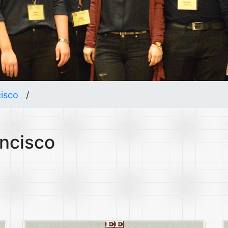
cisco
/
ncisco