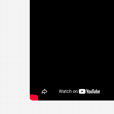
Szidónia Haba
Facultatea de Construcții