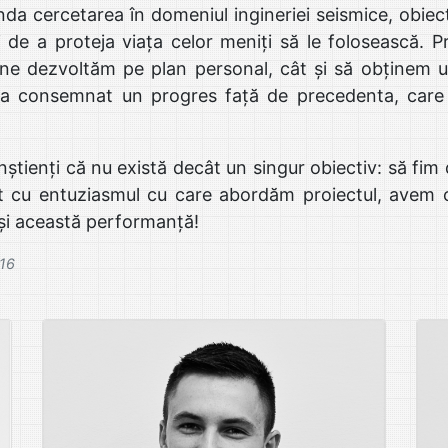
da cercetarea în domeniul ingineriei seismice, obiect
 de a proteja viața celor meniți să le folosească. P
e dezvoltăm pe plan personal, cât și să obținem un
a a consemnat un progres față de precedenta, care
ienți că nu există decât un singur obiectiv: să fim d
at cu entuziasmul cu care abordăm proiectul, avem c
și această performanță!
016