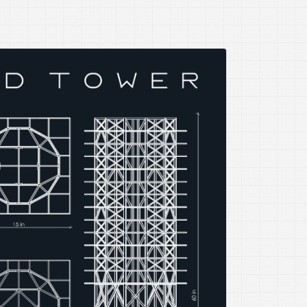
Gergely Vass
Facultatea de Construcții