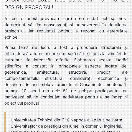
DESIGN PROPOSAL!
A fost o primă provocare care ne-a sudat echipa, ne-a
determinat să fim consecvenți și perseverenți în detalierea
proiectului, iar rezultatul obținut a rezonat cu așteptările
echipei.
Prima temă de lucru a fost o propunere structurală și
arhitecturală a turnului care urmează să fie supus la simulări de
cutremur de intensități diferite. Elaborarea acestei lucrări
științifice a constat în principalele aspecte legate de:
geotehnică, arhitectură, structură, predicții ale
comportamentului structural, considerații economice și
descriere de ansamblu a proiectului. Clasamentul meritoriu în
primele 10 locuri din cele 51 de echipe participante, ne
motivează să ne continuăm activitatea pentru a ne îndeplini
obiectivul propus!
Universitatea Tehnică din Cluj-Napoca a apărut pe harta
Universităților de prestigiu din lume, în domeniul ingineriei,