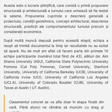
Acesta este o lucrare științifică, care constă o primă propunere
structurală și arhitecturală a turnului care urmează să fie testat
la seisme. Propunerea cuprinde o descriere generală a
proiectului, condiții geotehnice, concept arhitectural, descrierea
structurală, predicții ale comportamentului turnului precum și
considerații economice.
După multă muncă depusă pentru această etapă, echipa a
reușit să trimită documentul la timp iar rezultatele nu au ezitat
să apară. Nu de mult am aflat că facem parte din primele 10
echipe participante (numărul total fiind de 43), alături de: Aim
Shams University (ASU), California State Polytechnic University
Pomona (Cal Poly Pomona), Cornell University, Stanford
University, University of California Berkeley (UCB), University of
California Irvine (UCI), University of California Los Angeles
(UCLA), University of Colorado Boulder (CUB), University of
Texas at Austin ( UT Austin).
Clasamentul concret se va afla doar în etapa finală din
vară. Până atunci ne rămâne să muncim cu drag și